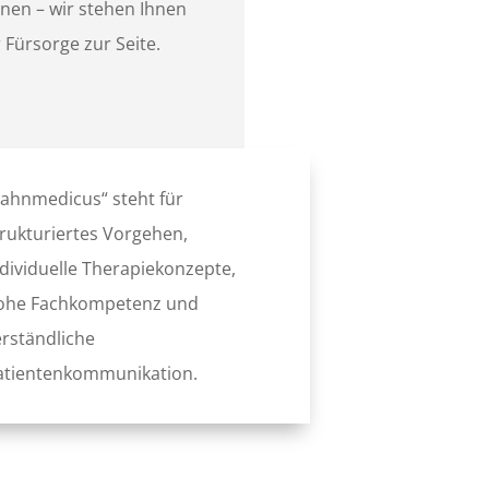
anen – wir stehen Ihnen
Fürsorge zur Seite.
zahnmedicus“ steht für
trukturiertes Vorgehen,
ndividuelle Therapiekonzepte,
ohe Fachkompetenz und
erständliche
atientenkommunikation.